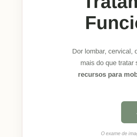
Trata
Funci
Dor lombar, cervical, 
mais do que tratar
recursos para mob
O exame de imag