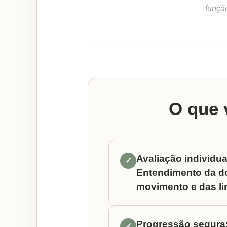
funçã
O que 
Avaliação individua
✓
Entendimento da do
movimento e das li
Progressão segura
✓