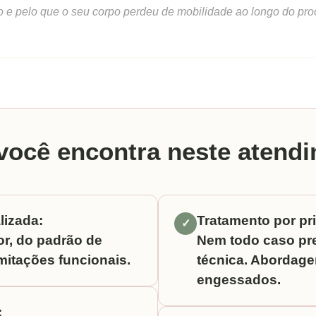
o e pelo que o seu corpo perdeu de mobilidade ao longo do pro
você encontra neste atend
lizada:
Tratamento por pr
✓
r, do padrão de
Nem todo caso pr
mitações funcionais.
técnica. Abordag
engessados.
: