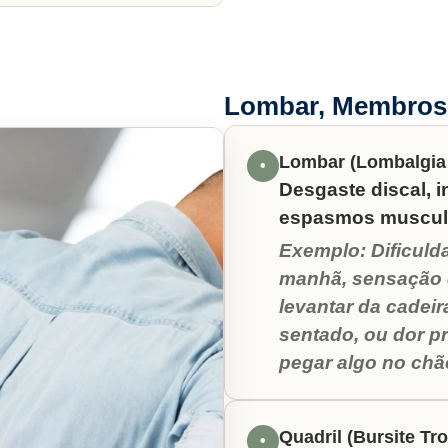
Lombar, Membros 
Lombar (Lombalgia 
•
Desgaste discal, i
espasmos muscula
Exemplo: Dificuld
manhã, sensação d
levantar da cadei
sentado, ou dor p
pegar algo no chã
Quadril (Bursite Tr
•