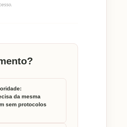
cesso.
imento?
ioridade:
ecisa da mesma
em sem protocolos