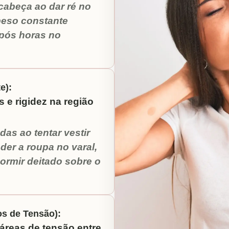
 cabeça ao dar ré no
peso constante
pós horas no
e):
 e rigidez na região
as ao tentar vestir
der a roupa no varal,
ormir deitado sobre o
os de Tensão):
áreas de tensão entre