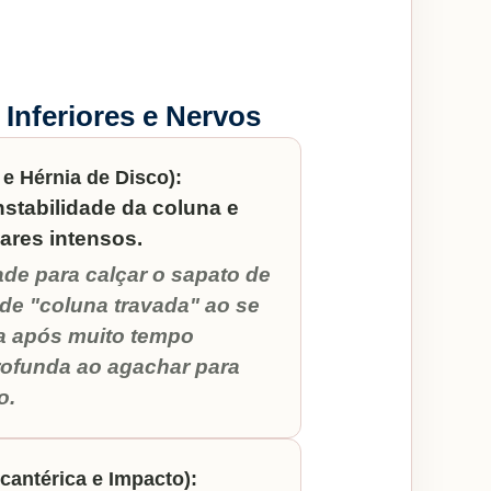
Inferiores e Nervos
e Hérnia de Disco):
nstabilidade da coluna e
res intensos.
ade para calçar o sapato de
e "coluna travada" ao se
ra após muito tempo
rofunda ao agachar para
o.
ocantérica e Impacto):