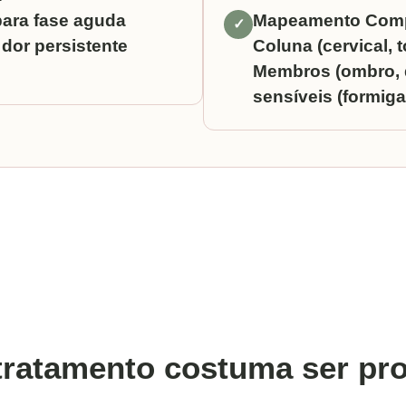
para fase aguda
Mapeamento Comp
✓
 dor persistente
Coluna (cervical, t
Membros (ombro, q
sensíveis (formig
tratamento costuma ser pr