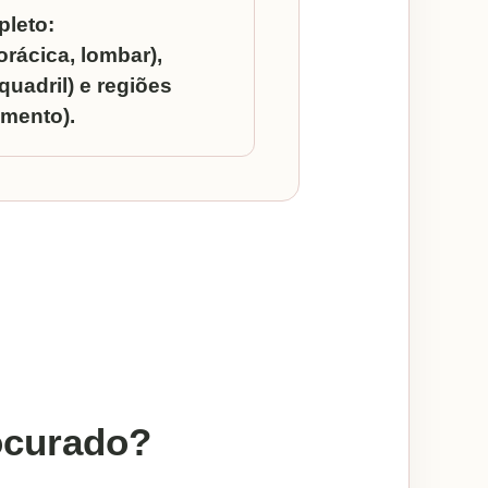
leto:
orácica, lombar),
uadril) e regiões
amento).
ocurado?